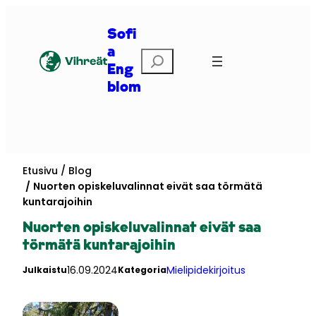
Siirry
sisältöön
Sofi
a
E
Eng
t
s
blom
i
Etusivu
Blog
Nuorten opiskeluvalinnat eivät saa törmätä
kuntarajoihin
Nuorten opiskeluvalinnat eivät saa
törmätä kuntarajoihin
16.09.2024
Mielipidekirjoitus
Julkaistu
Kategoria