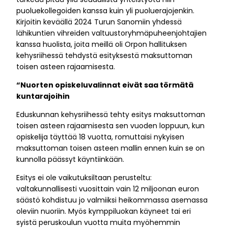
puoluekollegoiden kanssa kuin yli puoluerajojenkin.
Kirjoitin keväällä 2024 Turun Sanomiin yhdessä
lähikuntien vihreiden valtuustoryhmäpuheenjohtajien
kanssa huolista, joita meillä oli Orpon hallituksen
kehysriihessä tehdystä esityksestä maksuttoman
toisen asteen rajaamisesta.
“Nuorten opiskeluvalinnat eivät saa törmätä
kuntarajoihin
Eduskunnan kehysriihessä tehty esitys maksuttoman
toisen asteen rajaamisesta sen vuoden loppuun, kun
opiskelija täyttää 18 vuotta, romuttaisi nykyisen
maksuttoman toisen asteen mallin ennen kuin se on
kunnolla päässyt käyntiinkään.
Esitys ei ole vaikutuksiltaan perusteltu:
valtakunnallisesti vuosittain vain 12 miljoonan euron
säästö kohdistuu jo valmiiksi heikommassa asemassa
oleviin nuoriin. Myös kymppiluokan käyneet tai eri
syistä peruskoulun vuotta muita myöhemmin