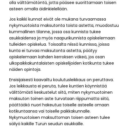
olla välttämätöntä, jotta pääsee suorittamaan toisen
asteen omalla äidinkielellään.
Jos kaikki kunnat eivät ole mukana turvaamassa
nykymuotoista maksutonta toista astetta, muodostuu
kummallinen tilanne, jossa osa kunnista tukee
asukkaidensa ja myös naapurikunnista opiskelemaan
tulleiden opiskelua. Toisaalta niissä kunnissa, joissa
kunta ei turvaa maksutonta astetta, päätyy
opiskelemaan kahden kerroksen väkeä, jos osan
ulkopaikkakuntalaisten opiskelijoiden kotikunta tukee
näiden opintoja.
Ensisijaisesti kaavailtu koulutusleikkaus on peruttava.
Jos leikkausta ei peruta, tulee kuntien käynnistää
välittömästi keskustelut siitä, miten nykymuotoinen
maksuton toinen aste turvataan riippumatta siitä,
päättääkö nuori hakeutua toiselle asteelle omaan
kotikuntaansa vai toiselle paikkakunnalle.
Nykymuotoisen maksuttoman toisen asteen tulee
säilyä kaikille Turun seudun asukkaille.