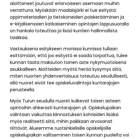
aloittaneet joutuvat eriarvoiseen asemaan muihin
verrattuna. Myöskään maalaisjärki ei tue esitystä:
oppimateriaalien ja tietokoneiden poiskerääminen ja
e-kirjalisenssien katkaiseminen opintojen loppusuoralla
on hankala toteuttaa ja lisää kuntien hallinnollista
taakkaa.
Vastauksena esitykseen monissa kunnissa tullaan
esittämään, että jos esitystä ei saada torpattua, tulee
kunnan taata maksuton toinen aste nykymuotoisena
asukkailleen. Aloitteiden myötä herää kysymys siitä,
miten nuorten yhdenvertaisuus toteutuu seudullisesti,
sillä nuoret eivät tee opiskeluvalintoja kuntarajojen
perusteella.
Myös Turun seudulla nuoret kulkevat toisen asteen
opintoihin ahkerasti kuntarajojen yli. Opiskelupaikan
valintaan vaikuttaa kiinnostuksen kohteiden lisäksi
myös realiteetti siitä, mihin paikkaan arvosanat
riittävät. Alueemme ruotsinkielisille opiskelijoille
opiskelupaikan valitseminen toisen kunnan puolelta voi