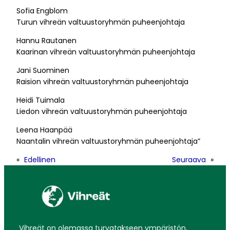
Sofia Engblom
Turun vihreän valtuustoryhmän puheenjohtaja
Hannu Rautanen
Kaarinan vihreän valtuustoryhmän puheenjohtaja
Jani Suominen
Raision vihreän valtuustoryhmän puheenjohtaja
Heidi Tuimala
Liedon vihreän valtuustoryhmän puheenjohtaja
Leena Haanpää
Naantalin vihreän valtuustoryhmän puheenjohtaja”
«
Edellinen
Seuraava
»
Vihreät on olemassa turvatakseen ympäristön,