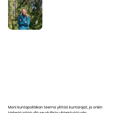
Moni kuntapolitiikan teema ylittää kuntarajat, ja onkin
tärkeää pitää yllä seudullista yhteistyötä niin