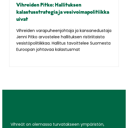
Vihreiden Pitko: Hallituksen
kalastusstrategia ja vesivoimapolitiikka
uivat
Vihreiden varapuheenjohtaja ja kansanedustaja
Jenni Pitko arvostelee hallituksen ristiriitaista
vesistöpolitiikkaa. Hallitus tavoittelee Suomesta
Euroopan johtavaa kalastusmat
Vihreät on olemassa turvatakseen ympäristön,