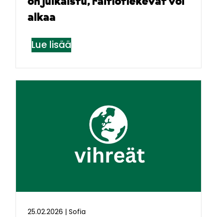
on julkaistu, raitiotiekevät voi
alkaa
Lue lisää
25.02.2026
|
Sofia